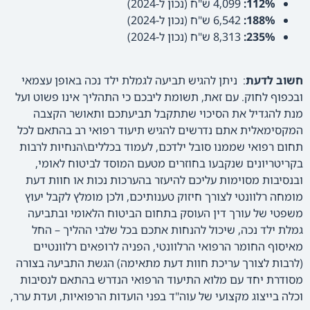
112%:
4,099 ש"ח (נכון ל-2024)
188%:
6,542 ש"ח (נכון ל-2024)
235%:
8,313 ש"ח (נכון ל-2024)
חשוב לדעת
: ניתן להגיש תביעה לגמלת ילד נכה באופן עצמאי
ובכפוף לחוק. עם זאת, תשומת ליבכם כי התהליך אינו פשוט ועל
מנת להגדיל את הסיכוי שתתקבל תביעתכם ותאושר הקצבה
המקסימאלית אתם נדרשים להגיש תיעוד רפואי רב בהתאם לכל
תחום רפואי שממנו סובל ילדכם, לעמוד בכללים\הנחיות לרבות
בקריטריונים שנקבעו בחוזרים מטעם המוסד לביטוח לאומי,
ובנסיבות מסוימות עליכם להיעזר בהערכות נכות או חוות דעת
מומחה רלוונטי לצורך חיזוק טענותיכם, ולכן מומלץ לקבל יעוץ
משפטי של עורך דין העוסק בתחום הביטוח הלאומי ובתביעה
גמלת ילד נכה, שיכול להנחות אתכם בכל שלבי ההליך – החל
מאיסוף החומר הרפואי הרלוונטי, הפניה לרופאים רלוונטיים
(לרבות לצורך עריכת חוות דעת מתאימה) הגשת התביעה בצורה
מסודרת יחד עם מלוא התיעוד הרפואי הנדרש בהתאם לנסיבות
וכלה בייצוג מקצועי של עוה"ד בפני הועדות הרפואיות, ועדת ערר,