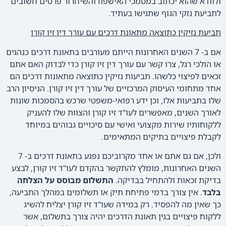
ולוודא שהוא יכתוב במסמכי האישפוז והשיחרור פרטים חשובים
לתביעת נזקי הגוף שתגישו בעתיד.
תביעת נזיקין כתוצאה מתאונת דרכים עם עורך דין זיו קורן
אם ב- 7 השנים האחרונות הייתם מעורבים בתאונת דרכים כנהגים
או הולכי רגל, צרו קשר עם עורך דין זיו קורן כדי לבדוק האם אתם
זכאים לפיצוי כלשהו. תביעות נזיקין כתוצאה מתאונות דרכים הם
אחד מתחומי העיסוק המרכזיים של עורך דין זיו קורן. הניסיון הרב
שלו בתביעות אלו, וכן ידע רפואי-משפטי שרכש בהסמכות שונות
לאורך השנים, מאפשרים לעו"ד זיו קורן והצוות שלו להעניק
ללקוחותיו שירות מקצועי ואישי עם סיכויים גבוהים במיוחד
לקבלת פיצויים בתיקים המתאימים.
ולכן, אם גם אתם או אחד מקרוביכם נפגע בתאונת דרכים ב- 7
השנים האחרונות, מומלץ להתקשר בהקדם לעו"ד זיו קורן, לבצע
בדיקת זכאות ולהתחיל בבדיקה.
התשלום מבוסס על הצלחה
בלבד
. אין צורך בדמי פתיחת תיק או תשלומים במהלך התביעה,
כך שאין מה להפסיד. רק במידה שעו"ד זיו קורן יצליח להשיג
ללקוח פיצויים בגין תאונת הדרכים יהיה צורך בתשלום, אשר